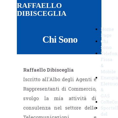
RAFFAELLO
DIBISCEGLIA
Home
Page
Chi Sono
Chi
Sono
Telefon
Fissa
&
Raffaello Dibisceglia
Mobile
Energi
Iscritto all'Albo degli Agenti e
Elettric
Rappresentanti di Commercio,
&
GAS
svolgo la mia attività di
CoReC
consulenza nel settore delle
Sportel
del
Telecomunicazioni e