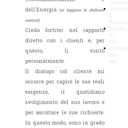
Consum
Attestat
dell'Energia
(
si leggano le dedicate
&
.
sezioni
)
Ricono
Dicono
Credo fortiter nel rapporto
di
diretto con i clienti e, per
Me
Collabo
questo, li visito
con
personalmente.
Me
Il dialogo col cliente mi
occorre per capire le sue reali
esigenze, il quotidiano
svolgimento del suo lavoro e
per ascoltare le sue richieste.
In questo modo, sono in grado